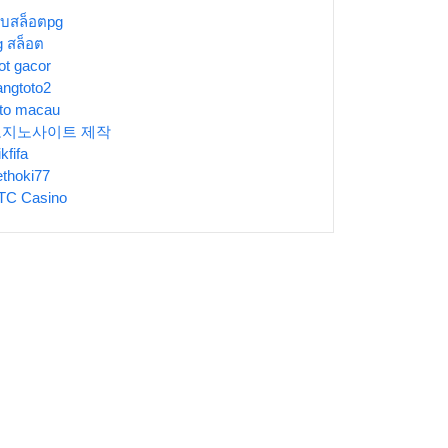
ว็บสล็อตpg
g สล็อต
ot gacor
angtoto2
oto macau
토지노사이트 제작
ikfifa
ethoki77
TC Casino