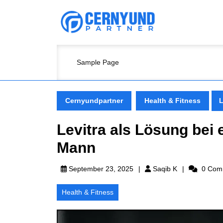
Skip
to
content
Skip
to
content
Sample Page
Cernyundpartner
Health & Fitness
L
Levitra als Lösung bei 
Mann
Saqib
September 23, 2025
Saqib K
0 Com
K
Health & Fitness