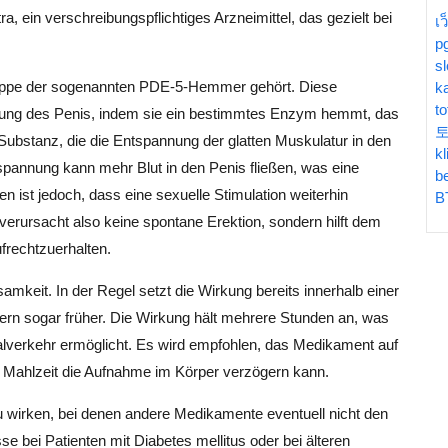
tra, ein verschreibungspflichtiges Arzneimittel, das gezielt bei
เ
p
sl
 Gruppe der sogenannten PDE-5-Hemmer gehört. Diese
k
t
utung des Penis, indem sie ein bestimmtes Enzym hemmt, das
Substanz, die die Entspannung der glatten Muskulatur in den
kl
spannung kann mehr Blut in den Penis fließen, was eine
b
sen ist jedoch, dass eine sexuelle Stimulation weiterhin
B
 verursacht also keine spontane Erektion, sondern hilft dem
ufrechtzuerhalten.
ksamkeit. In der Regel setzt die Wirkung bereits innerhalb einer
n sogar früher. Die Wirkung hält mehrere Stunden an, was
alverkehr ermöglicht. Es wird empfohlen, das Medikament auf
 Mahlzeit die Aufnahme im Körper verzögern kann.
zu wirken, bei denen andere Medikamente eventuell nicht den
e bei Patienten mit Diabetes mellitus oder bei älteren