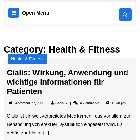
Skip
to
Open
Open Menu
content
Skip
Menu
to
content
Category:
Health & Fitness
Health & Fitness
Cialis: Wirkung, Anwendung und
wichtige Informationen für
Cialis:
Patienten
Wirkung,
Saqib
September 27, 2025
Saqib K
0 Comments
12:58 pm
Anwendung
K
Cialis ist ein weit verbreitetes Medikament, das vor allem zur
und
Behandlung von erektiler Dysfunktion eingesetzt wird. Es
wichtige
gehört zur Klasse[...]
Informationen