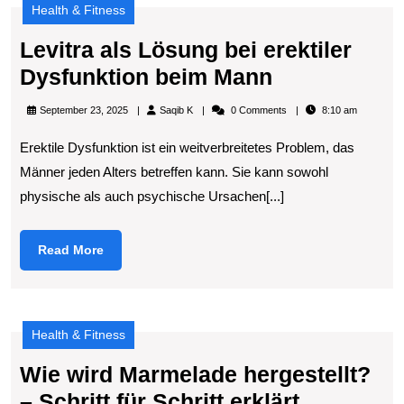
Health & Fitness
Levitra als Lösung bei erektiler
Levitra
Dysfunktion beim Mann
als
Saqib
September 23, 2025
Saqib K
0 Comments
8:10 am
Lösung
K
Erektile Dysfunktion ist ein weitverbreitetes Problem, das
bei
Männer jeden Alters betreffen kann. Sie kann sowohl
erektiler
physische als auch psychische Ursachen[...]
Dysfunktion
beim
Read
Read More
Mann
More
Health & Fitness
Wie wird Marmelade hergestellt?
Wie
– Schritt für Schritt erklärt