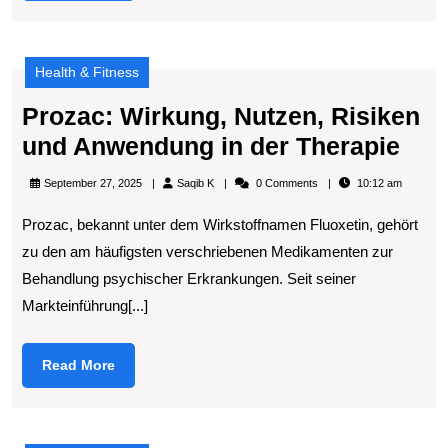
Health & Fitness
Prozac: Wirkung, Nutzen, Risiken
Pro
und Anwendung in der Therapie
Wir
Saqib
September 27, 2025
Saqib K
0 Comments
10:12 am
Nut
K
Prozac, bekannt unter dem Wirkstoffnamen Fluoxetin, gehört
Ris
zu den am häufigsten verschriebenen Medikamenten zur
und
Behandlung psychischer Erkrankungen. Seit seiner
Anw
Markteinführung[...]
in
der
Read
Read More
The
More