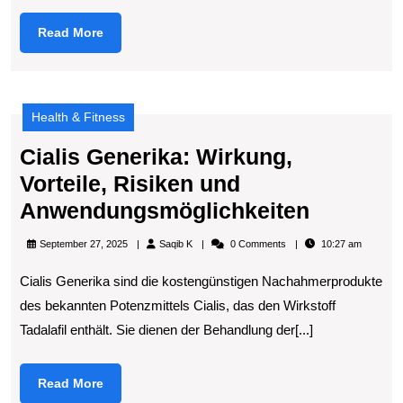
für
Read
Read More
Patienten
More
Health & Fitness
Cialis Generika: Wirkung,
Vorteile, Risiken und
Cialis
Anwendungsmöglichkeiten
Generika
Saqib
September 27, 2025
Saqib K
0 Comments
10:27 am
Wirkung
K
Cialis Generika sind die kostengünstigen Nachahmerprodukte
Vorteile,
des bekannten Potenzmittels Cialis, das den Wirkstoff
Risiken
Tadalafil enthält. Sie dienen der Behandlung der[...]
und
Anwendu
Read
Read More
More