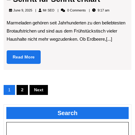
wird
Mr
June 9, 2025
Mr SEO
0 Comments
9:17 am
Marmelad
SEO
Marmeladen gehören seit Jahrhunderten zu den beliebtesten
hergestel
Brotaufstrichen und sind aus dem Frühstückstisch vieler
–
Haushalte nicht mehr wegzudenken. Ob Erdbeere,[...]
Schritt
für
Read
Read More
Schritt
More
erklärt
Posts
1
2
Next
pagination
Search