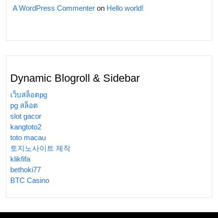
A WordPress Commenter
on
Hello world!
Dynamic Blogroll & Sidebar
เว็บสล็อตpg
pg สล็อต
slot gacor
kangtoto2
toto macau
토지노사이트 제작
klikfifa
bethoki77
BTC Casino