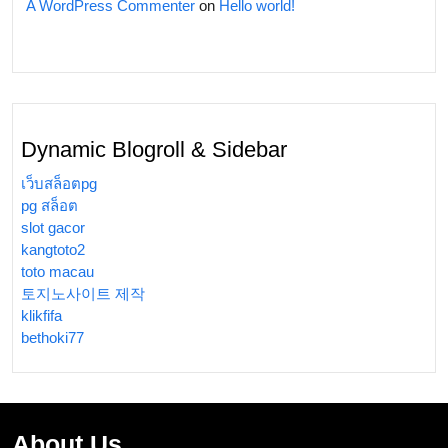
A WordPress Commenter
on
Hello world!
Dynamic Blogroll & Sidebar
เว็บสล็อตpg
pg สล็อต
slot gacor
kangtoto2
toto macau
토지노사이트 제작
klikfifa
bethoki77
About Us