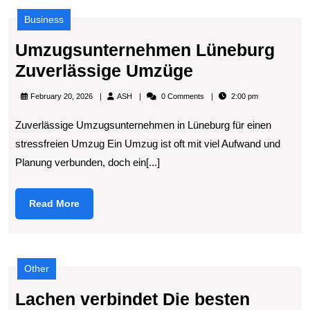
Business
Umzugsunternehmen Lüneburg
Umzugsunter
Zuverlässige Umzüge
Lüneburg
ASH
February 20, 2026
ASH
0 Comments
2:00 pm
Zuverlässige
Zuverlässige Umzugsunternehmen in Lüneburg für einen
Umzüge
stressfreien Umzug Ein Umzug ist oft mit viel Aufwand und
Planung verbunden, doch ein[...]
Read
Read More
More
Other
Lachen verbindet Die besten