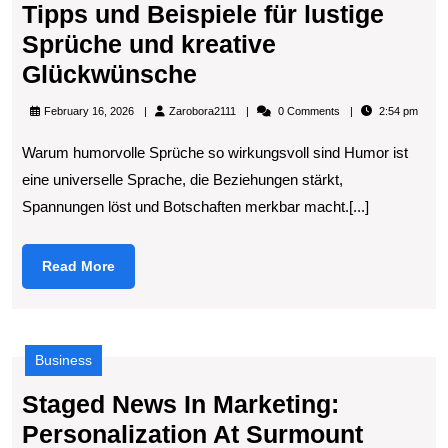
Tipps und Beispiele für lustige
Sprüche und kreative
Lachen
Glückwünsche
verbindet
Zarobora2111
February 16, 2026
Zarobora2111
0 Comments
2:54 pm
Die
Warum humorvolle Sprüche so wirkungsvoll sind Humor ist
besten
eine universelle Sprache, die Beziehungen stärkt,
Tipps
Spannungen löst und Botschaften merkbar macht.[...]
und
Beispiele
Read
Read More
für
More
lustige
Sprüche
Business
und
kreative
Staged News In Marketing:
Glückwünsche
Staged
Personalization At Surmount