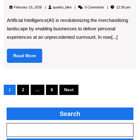
News
quadro_bike
February 15, 2026
quadro_bike
0 Comments
12:36 pm
In
Artificial Intelligence(AI) is revolutionizing the merchandising
Market
landscape by enabling businesses to deliver personal
Person
experiences at an unprecedented surmount. In now[...]
At
Surmo
Read
Read More
More
Posts
1
2
…
6
Next
pagination
Search