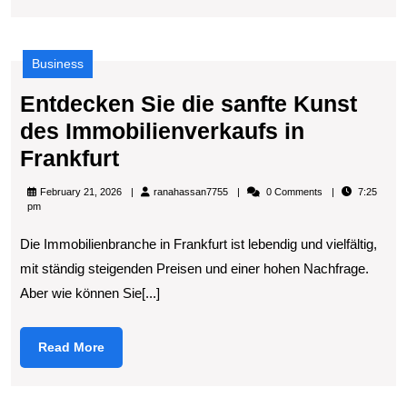
Business
Entdecken Sie die sanfte Kunst
des Immobilienverkaufs in
Entdecken
Frankfurt
Sie
ranahassan7755
February 21, 2026
ranahassan7755
0 Comments
7:25
die
pm
sanfte
Die Immobilienbranche in Frankfurt ist lebendig und vielfältig,
Kunst
mit ständig steigenden Preisen und einer hohen Nachfrage.
des
Aber wie können Sie[...]
Immobilienverkaufs
in
Read
Read More
More
Frankfurt