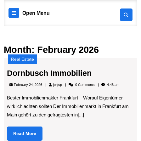
Skip
to
Open
Open Menu
content
Skip
Menu
to
content
Month:
February 2026
Real Estate
Dornbusch
Dornbusch Immobilien
Immobilien
jonjsp
February 24, 2026
jonjsp
0 Comments
4:46 am
Bester Immobilienmakler Frankfurt – Worauf Eigentümer
wirklich achten sollten Der Immobilienmarkt in Frankfurt am
Main gehört zu den gefragtesten in[...]
Read
Read More
More