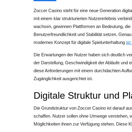
Zoccer Casino steht für eine neue Generation digita
mit einem klar strukturierten Nutzererlebnis verbinde
wachsen, gewinnen Plattformen an Bedeutung, die ni
Benutzerfreundlichkeit und Stabilität setzen. Genau
modernes Konzept für digitale Spielunterhaltung
ist
Die Erwartungen der Nutzer haben sich deutlich ver
der Darstellung, Geschwindigkeit der Abläufe und e
diese Anforderungen mit einem durchdachten Aufbau u
Zugänglichkeit ausgerichtet ist.
Digitale Struktur und P
Die Grundstruktur von Zoccer Casino ist darauf aus
schaffen. Nutzer sollen ohne Umwege verstehen, w
Möglichkeiten ihnen zur Verfügung stehen. Diese K