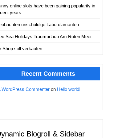
nny online slots have been gaining popularity in
ecent years
eobachten unschuldige Labordiamanten
ed Sea Holidays Traumurlaub Am Roten Meer
hr Shop soll verkaufen
Recent Comments
A WordPress Commenter
on
Hello world!
ynamic Blogroll & Sidebar