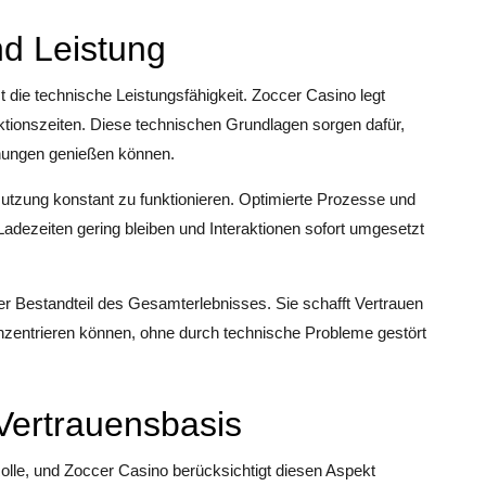
nd Leistung
st die technische Leistungsfähigkeit. Zoccer Casino legt
tionszeiten. Diese technischen Grundlagen sorgen dafür,
chungen genießen können.
 Nutzung konstant zu funktionieren. Optimierte Prozesse und
Ladezeiten gering bleiben und Interaktionen sofort umgesetzt
her Bestandteil des Gesamterlebnisses. Sie schafft Vertrauen
konzentrieren können, ohne durch technische Probleme gestört
 Vertrauensbasis
e Rolle, und Zoccer Casino berücksichtigt diesen Aspekt