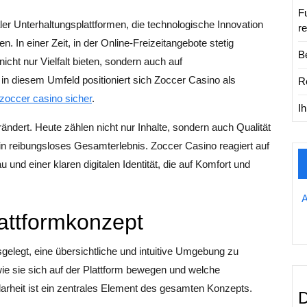
Fu
ler Unterhaltungsplattformen, die technologische Innovation
r
n. In einer Zeit, in der Online-Freizeitangebote stetig
B
cht nur Vielfalt bieten, sondern auch auf
 in diesem Umfeld positioniert sich Zoccer Casino als
R
 zoccer casino sicher
.
I
ändert. Heute zählen nicht nur Inhalte, sondern auch Qualität
in reibungsloses Gesamterlebnis. Zoccer Casino reagiert auf
nd einer klaren digitalen Identität, die auf Komfort und
lattformkonzept
gelegt, eine übersichtliche und intuitive Umgebung zu
ie sie sich auf der Plattform bewegen und welche
larheit ist ein zentrales Element des gesamten Konzepts.
D