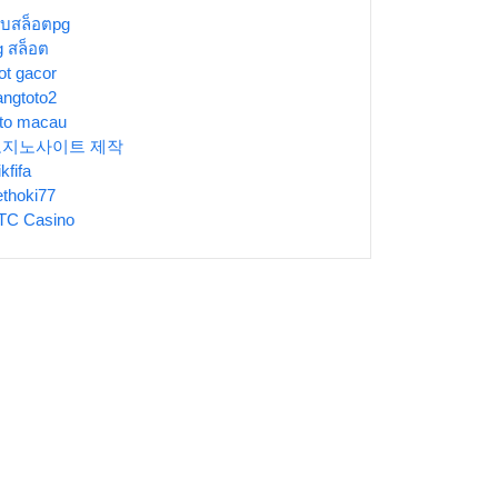
ว็บสล็อตpg
g สล็อต
ot gacor
angtoto2
oto macau
토지노사이트 제작
ikfifa
ethoki77
TC Casino