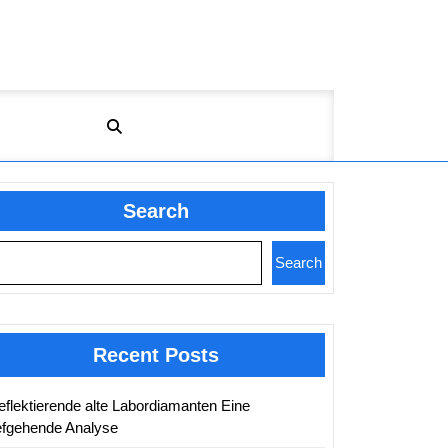
Search
Search
Recent Posts
eflektierende alte Labordiamanten Eine
iefgehende Analyse