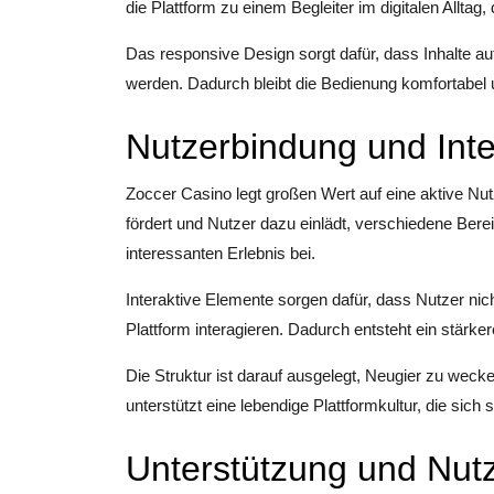
die Plattform zu einem Begleiter im digitalen Alltag,
Das responsive Design sorgt dafür, dass Inhalte a
werden. Dadurch bleibt die Bedienung komfortabel
Nutzerbindung und Inte
Zoccer Casino legt großen Wert auf eine aktive Nutze
fördert und Nutzer dazu einlädt, verschiedene Bere
interessanten Erlebnis bei.
Interaktive Elemente sorgen dafür, dass Nutzer nic
Plattform interagieren. Dadurch entsteht ein stär
Die Struktur ist darauf ausgelegt, Neugier zu wec
unterstützt eine lebendige Plattformkultur, die sich 
Unterstützung und Nut