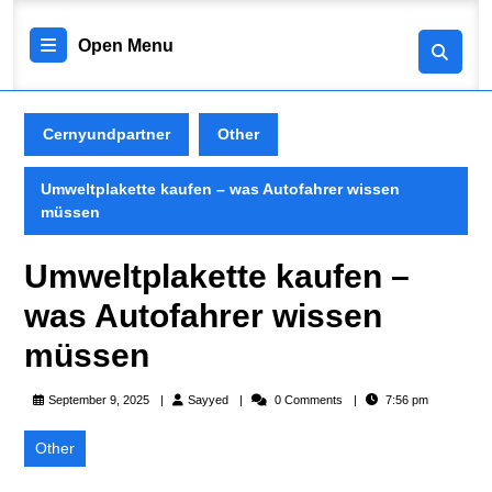
Skip
to
Open
Open Menu
content
Skip
Menu
to
content
Cernyundpartner
Other
Umweltplakette kaufen – was Autofahrer wissen
müssen
Umweltplakette kaufen –
was Autofahrer wissen
müssen
Sayyed
September 9, 2025
Sayyed
0 Comments
7:56 pm
Other