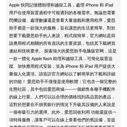
Apple 快閃記憶體助理和越獄工具，處理 iPhone 和 iPad
用戶在使用裝置過程中可能遇到的各種需求。無論您需要
閃爍設備、處理數據還是查看大量遊戲和應用程序，愛思
助手都是一款強大的服務，旨在讓您的生活更簡單。對於
想要下載愛思助手的人來說，程式很簡單，官方網站是與
該應用程式相關的所有資訊的主要資源，包括其下載網頁
連結和技術要求。 探索強大的爱思助手电脑版官网，這是
一款一體化 Apple flash 助理和越獄工具，可簡化裝置追
蹤、加快應用程式安裝，並為 iPhone 和 iPad 用戶提供大
量個人化選項。請造訪官方網站以了解簡單的下載和詳細
的功能！ 愛思助手不僅僅是使用軟體；它包含一個完整的
生態社區，其中包括愛思商城——一個銷售各種手機配件
的線上行業。人們可以以合理的價格找到高品質的產品，
這對於想要在不損害銀行的情況下升級其設備的人來說是
一個有吸引力的選擇。此外，爱思回收利用 功能還提供一
項特殊服務，讓客戶可以在線上查看他們的舊設備，並提