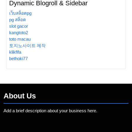
Dynamic Blogroll & Sidebar
เว็บสล็อตpg
pg สล็อต
slot gacor
kangtoto2
toto macau
토지노사이트 제작
klikfifa
bethoki77
About Us
Add a brief description about your business here.