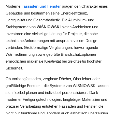
Moderne
Fassaden und Fenster
prägen den Charakter eines
Gebäudes und bestimmen seine Energieeffizienz,
Lichtqualität und Gesamtästhetik. Die Aluminium- und
Stahlsysteme von
WIŚNIOWSKI
bieten Architekten und
Investoren eine vielseitige Lösung für Projekte, die hohe
technische Anforderungen mit anspruchsvollem Design
verbinden. Großformatige Verglasungen, hervorragende
Wärmedämmung sowie geprüfte Brandschutzoptionen
ermöglichen maximale Kreativität bei gleichzeitig höchster
Sicherheit.
Ob Vorhangfassaden, verglaste Dächer, Oberlichter oder
großflächige Fenster – die Systeme von WIŚNIOWSKI lassen
sich flexibel planen und individuell personalisieren. Dank
moderner Fertigungstechnologien, langlebiger Materialien und
präziser Verarbeitung entstehen Fassaden und Fenster, die
nicht nur funktional sind, sondern auch ästhetisch überzeugen