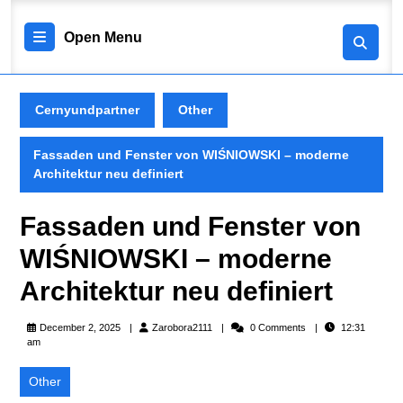
Skip
to
Open
Open Menu
content
Skip
Menu
to
content
Cernyundpartner
Other
Fassaden und Fenster von WIŚNIOWSKI – moderne
Architektur neu definiert
Fassaden und Fenster von
WIŚNIOWSKI – moderne
Architektur neu definiert
Zarobora2111
December 2, 2025
Zarobora2111
0 Comments
12:31
am
Other