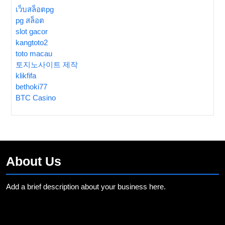
เว็บสล็อตpg
pg สล็อต
slot gacor
kangtoto2
toto macau
토지노사이트 제작
klikfifa
bethoki77
BTC Casino
About Us
Add a brief description about your business here.