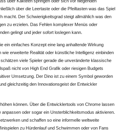
uss über Kakteen springen oder sich vor fliegenden
ießlich über die Leertaste oder die Pfeiltasten was das Spiel
ch macht. Der Schwierigkeitsgrad steigt allmählich was den
gen zu erzielen. Das Fehlen komplexer Menüs oder
den gelingt und jeder sofort loslegen kann.
ie ein einfaches Konzept eine lang anhaltende Wirkung
wie erweiterte Realität oder künstliche Intelligenz einbinden
 schätzen viele Spieler gerade die unveränderte klassische
ielspaß nicht von High End Grafik oder riesigen Budgets
uitiver Umsetzung. Der Dino ist zu einem Symbol geworden
nd gleichzeitig den Innovationsgeist der Entwickler
 erhöhen können. Über die Entwicklertools von Chrome lassen
 anpassen oder sogar ein Unsterblichkeitsmodus aktivieren.
 Netzwerken und schaffen so eine informelle weltweite
t Minispielen zu Hürdenlauf und Schwimmen oder von Fans