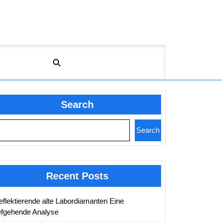
Search
Search
Recent Posts
eflektierende alte Labordiamanten Eine
iefgehende Analyse