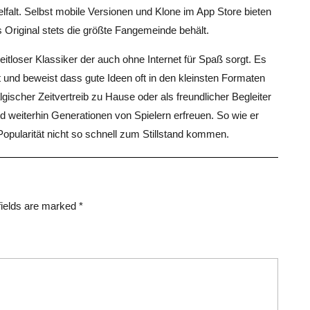
elfalt. Selbst mobile Versionen und Klone im App Store bieten
Original stets die größte Fangemeinde behält.
itloser Klassiker der auch ohne Internet für Spaß sorgt. Es
t und beweist dass gute Ideen oft in den kleinsten Formaten
ischer Zeitvertreib zu Hause oder als freundlicher Begleiter
rd weiterhin Generationen von Spielern erfreuen. So wie er
opularität nicht so schnell zum Stillstand kommen.
fields are marked
*