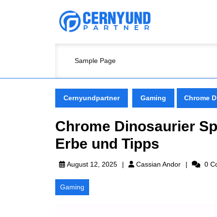
Skip
to
content
Skip
to
content
Sample Page
Cernyundpartner
Gaming
Chrome Di
Chrome Dinosaurier Spi
Erbe und Tipps
Cassian
August 12, 2025
Cassian Andor
0 C
Andor
Gaming