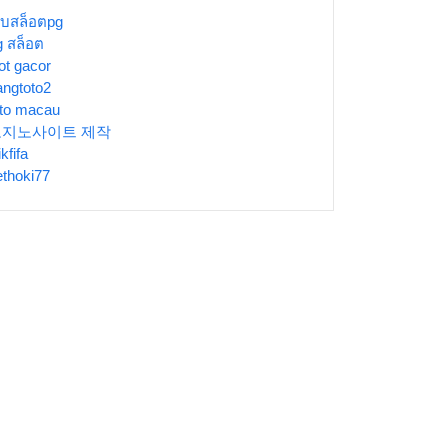
ว็บสล็อตpg
g สล็อต
ot gacor
angtoto2
oto macau
토지노사이트 제작
ikfifa
ethoki77