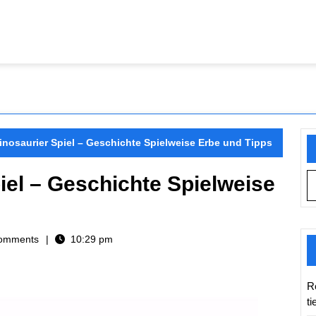
nosaurier Spiel – Geschichte Spielweise Erbe und Tipps
el – Geschichte Spielweise
omments
10:29 pm
R
t