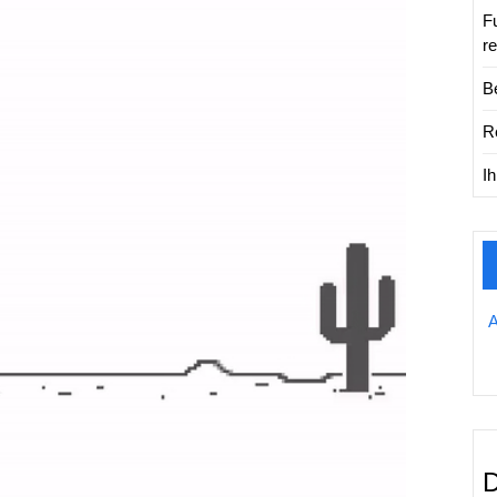
Fu
r
B
R
I
D