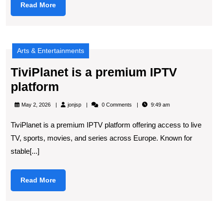
Read
Read More
More
Arts & Entertainments
TiviPlanet is a premium IPTV
TiviPlanet
platform
is
jonjsp
May 2, 2026
jonjsp
0 Comments
9:49 am
a
TiviPlanet is a premium IPTV platform offering access to live
premium
TV, sports, movies, and series across Europe. Known for
IPTV
stable[...]
platform
Read
Read More
More