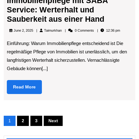
Immobilienpflege mit SABA
Service: Werterhalt und
Immobili
Sauberkeit aus einer Hand
mit
Taimurkhan
June 2, 2025
Taimurkhan
0 Comments
12:36 pm
SABA
Einführung: Warum Immobilienpflege entscheidend ist Die
Service:
regelmäßige Pflege von Immobilien ist unerlässlich, um den
Werterhal
langfristigen Werterhalt sicherzustellen. Vernachlässigte
und
Gebäude können[...]
Sauberke
aus
Read
Read More
einer
More
Hand
Posts
1
2
3
Next
pagination