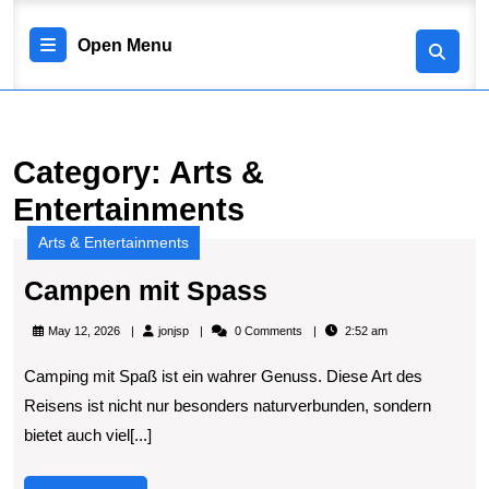
Skip
to
Open
Open Menu
content
Skip
Menu
to
content
Category:
Arts &
Entertainments
Arts & Entertainments
Campen
Campen mit Spass
mit
jonjsp
May 12, 2026
jonjsp
0 Comments
2:52 am
Spass
Camping mit Spaß ist ein wahrer Genuss. Diese Art des
Reisens ist nicht nur besonders naturverbunden, sondern
bietet auch viel[...]