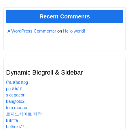
Recent Comments
A WordPress Commenter
on
Hello world!
Dynamic Blogroll & Sidebar
เว็บสล็อตpg
pg สล็อต
slot gacor
kangtoto2
toto macau
토지노사이트 제작
klikfifa
bethoki77