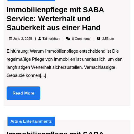
aus
Immobilienpflege mit SABA
Service: Werterhalt und
Immobili
Sauberkeit aus einer Hand
mit
Taimurkhan
June 2, 2025
Taimurkhan
0 Comments
2:53 pm
SABA
Einführung: Warum Immobilienpflege entscheidend ist Die
Service:
regelmäßige Pflege von Immobilien ist unerlässlich, um den
Werterhal
langfristigen Werterhalt sicherzustellen. Vernachlässigte
und
Gebäude können[...]
Sauberke
aus
Read
Read More
einer
More
Hand
Arts & Entertainments