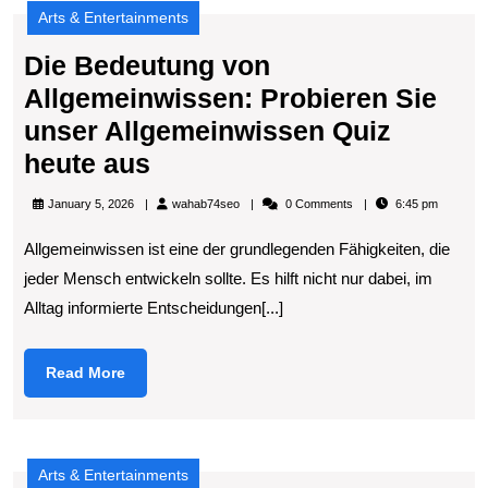
Arts & Entertainments
Die Bedeutung von
Allgemeinwissen: Probieren Sie
unser Allgemeinwissen Quiz
Die
heute aus
Bedeutung
wahab74seo
January 5, 2026
wahab74seo
0 Comments
6:45 pm
von
Allgemeinwissen ist eine der grundlegenden Fähigkeiten, die
Allgemeinwissen:
jeder Mensch entwickeln sollte. Es hilft nicht nur dabei, im
Probieren
Alltag informierte Entscheidungen[...]
Sie
unser
Read
Read More
Allgemeinwissen
More
Quiz
heute
Arts & Entertainments