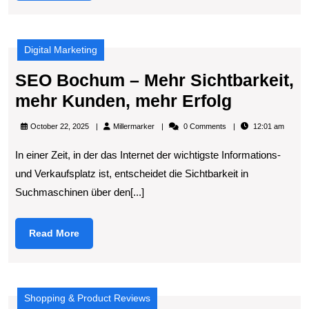
Digital Marketing
SEO Bochum – Mehr Sichtbarkeit,
SEO
mehr Kunden, mehr Erfolg
Bochum
Millermarker
October 22, 2025
Millermarker
0 Comments
12:01 am
–
In einer Zeit, in der das Internet der wichtigste Informations-
Mehr
und Verkaufsplatz ist, entscheidet die Sichtbarkeit in
Sichtbark
Suchmaschinen über den[...]
mehr
Kunden,
Read
Read More
mehr
More
Erfolg
Shopping & Product Reviews