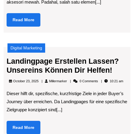
aksesori mewah. Padahal, salah satu elemen[...]
Menjadi
Interior
Read
Read More
yang
More
Elegan
dan
Digital Marketing
Berkarakter
Landingpage Erstellen Lassen?
Landi
Unsereins Können Dir Helfen!
Erstel
Millermarker
October 23, 2025
Millermarker
0 Comments
10:21 am
Lasse
Dieser hilft dir, spezifische, kurzfristige Ziele in jeder Buyer’s
Unser
Journey über erreichen. Da Landingpages für eine spezifische
Könn
Zielgruppe konzipiert sind[...]
Dir
Helfen
Read
Read More
More