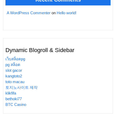
A WordPress Commenter
on
Hello world!
Dynamic Blogroll & Sidebar
เว็บสล็อตpg
pg สล็อต
slot gacor
kangtoto2
toto macau
토지노사이트 제작
klikfifa
bethoki77
BTC Casino