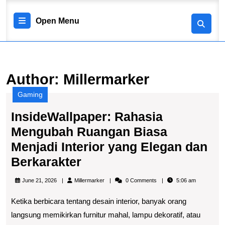
Skip
to
Open
Open Menu
content
Skip
Menu
to
content
Author:
Millermarker
Gaming
InsideWallpaper: Rahasia
Mengubah Ruangan Biasa
Menjadi Interior yang Elegan dan
InsideWallpaper:
Berkarakter
Rahasia
Millermarker
June 21, 2026
Millermarker
0 Comments
5:06 am
Mengubah
Ketika berbicara tentang desain interior, banyak orang
Ruangan
langsung memikirkan furnitur mahal, lampu dekoratif, atau
Biasa