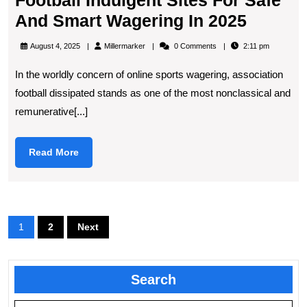
Football Indulgent Sites For Safe
Top
And Smart Wagering In 2025
5
Millermarker
August 4, 2025
Millermarker
0 Comments
2:11 pm
Prestig
In the worldly concern of online sports wagering, association
Associ
football dissipated stands as one of the most nonclassical and
Footbal
remunerative[...]
Indulge
Sites
Read
Read More
For
More
Safe
And
Posts
Smart
1
2
Next
pagination
Wageri
In
Search
2025