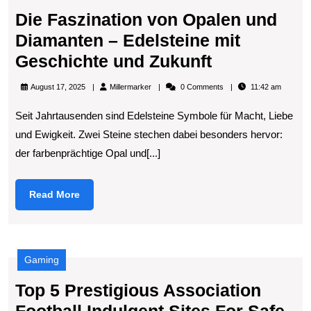
Die Faszination von Opalen und
Diamanten – Edelsteine mit
Die
Geschichte und Zukunft
Faszination
Millermarker
August 17, 2025
Millermarker
0 Comments
11:42 am
von
Seit Jahrtausenden sind Edelsteine Symbole für Macht, Liebe
Opalen
und Ewigkeit. Zwei Steine stechen dabei besonders hervor:
und
der farbenprächtige Opal und[...]
Diamanten
–
Read
Read More
Edelsteine
More
mit
Geschichte
Gaming
und
Zukunft
Top 5 Prestigious Association