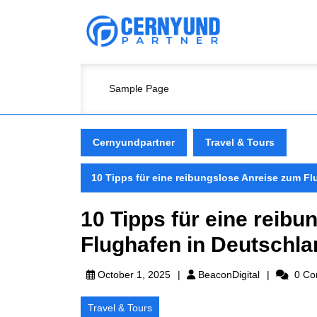
Skip
to
content
Skip
to
content
Sample Page
Cernyundpartner
Travel & Tours
10 Tipps für eine reibungslose Anreise zum F
10 Tipps für eine reib
Flughafen in Deutschla
BeaconDigita
October 1, 2025
BeaconDigital
0 Co
Travel & Tours