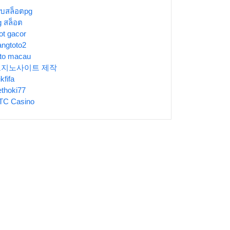
ว็บสล็อตpg
g สล็อต
ot gacor
angtoto2
oto macau
토지노사이트 제작
ikfifa
ethoki77
TC Casino