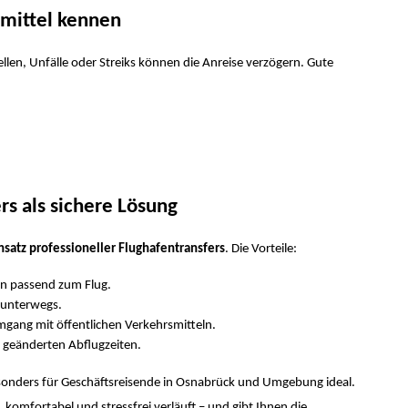
smittel kennen
llen, Unfälle oder Streiks können die Anreise verzögern. Gute
rs als sichere Lösung
nsatz professioneller Flughafentransfers
. Die Vorteile:
n passend zum Flug.
 unterwegs.
gang mit öffentlichen Verkehrsmitteln.
geänderten Abflugzeiten.
sonders für Geschäftsreisende in Osnabrück und Umgebung ideal.
, komfortabel und stressfrei verläuft – und gibt Ihnen die