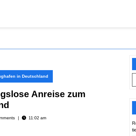
lughafen in Deutschland
ungslose Anreise zum
nd
l
mments
11:02 am
R
t