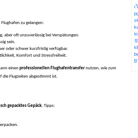
เ
p
sl
 Flughafen zu gelangen:
k
t
g, aber oft unzuverlässig bei Verspätungen.
sig sein.
kl
er oder schwer kurzfristig verfügbar.
b
lichkeit, Komfort und Stressfreiheit.
B
kann einen
professionellen Flughafentransfer
nutzen, wie zum
uf die Flugzeiten abgestimmt ist.
lsch gepacktes Gepäck
. Tipps:
verpacken.