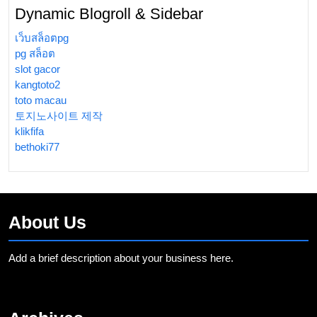
Dynamic Blogroll & Sidebar
เว็บสล็อตpg
pg สล็อต
slot gacor
kangtoto2
toto macau
토지노사이트 제작
klikfifa
bethoki77
About Us
Add a brief description about your business here.