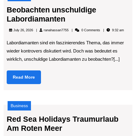
Beobachten unschuldige
Beobachten
Labordiamanten
unschuldige
ranahassan7755
July 26, 2026
ranahassan7755
0 Comments
9:32 am
Labordiamanten
Labordiamanten sind ein faszinierendes Thema, das immer
wieder kontrovers diskutiert wird. Doch was bedeutet es
wirklich, unschuldige Labordiamanten zu beobachten?[...]
Read
Read More
More
Business
Red Sea Holidays Traumurlaub
Red
Am Roten Meer