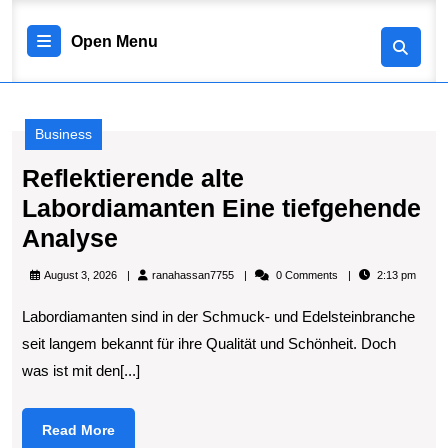
Skip
to
Open
Open Menu
content
Skip
Menu
to
content
Business
Reflektierende alte
Labordiamanten Eine tiefgehende
Reflektierende
Analyse
alte
ranahassan7755
August 3, 2026
ranahassan7755
0 Comments
2:13 pm
Labordiamanten
Labordiamanten sind in der Schmuck- und Edelsteinbranche
Eine
seit langem bekannt für ihre Qualität und Schönheit. Doch
tiefgehende
was ist mit den[...]
Analyse
Read
Read More