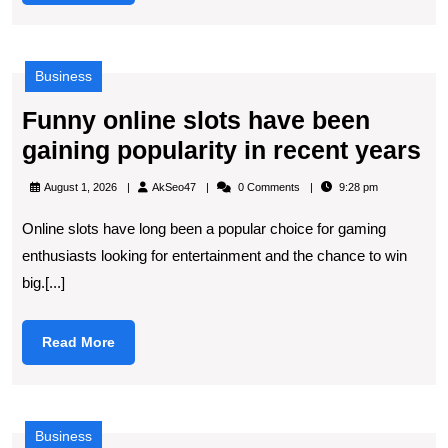
More
Business
Funny online slots have been
F
gaining popularity in recent years
on
AkSeo47
August 1, 2026
AkSeo47
0 Comments
9:28 pm
sl
Online slots have long been a popular choice for gaming
h
enthusiasts looking for entertainment and the chance to win
b
big.[...]
ga
po
Read
Read More
in
More
re
ye
Business