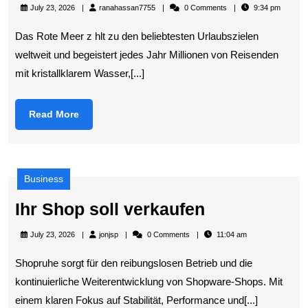
Sea
ranahassan7755
July 23, 2026
ranahassan7755
0 Comments
9:34 pm
Holidays
Das Rote Meer z hlt zu den beliebtesten Urlaubszielen
Traumurlaub
weltweit und begeistert jedes Jahr Millionen von Reisenden
Am
mit kristallklarem Wasser,[...]
Roten
Meer
Read
Read More
More
Business
Ihr
Ihr Shop soll verkaufen
Shop
jonjsp
July 23, 2026
jonjsp
0 Comments
11:04 am
soll
Shopruhe sorgt für den reibungslosen Betrieb und die
verkaufen
kontinuierliche Weiterentwicklung von Shopware-Shops. Mit
einem klaren Fokus auf Stabilität, Performance und[...]